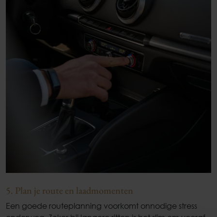
5. Plan je route en laadmomenten
Een goede routeplanning voorkomt onnodige stress