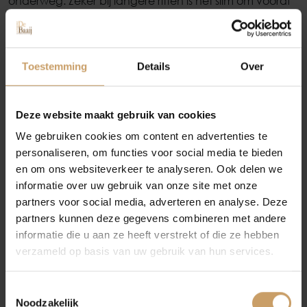
onderweg. Zeker bij langere ritten is het slim om vooraf
Occasions
te kijken waar laadpunten beschikbaar zijn. Houd
daarbij ook rekening met je bestemming,
laadcapaciteit en eventuele tussenstops.
Autolease
Toestemming
Details
Over
Moderne elektrische auto’s en laadapps kunnen vaak
automatisch laadpunten langs de route voorstellen.
Financiering
Sommige systemen houden ook rekening met
Deze website maakt gebruik van cookies
hoogteverschillen, snelheid en verwachte accustand
We gebruiken cookies om content en advertenties te
bij aankomst.
personaliseren, om functies voor social media te bieden
Autoverzekeringen
en om ons websiteverkeer te analyseren. Ook delen we
Plan je laadmomenten liever iets ruimer dan te krap. Zo
informatie over uw gebruik van onze site met onze
voorkom je dat je afhankelijk bent van één laadpaal
partners voor social media, adverteren en analyse. Deze
die bezet of buiten gebruik kan zijn.
Verkoop
partners kunnen deze gegevens combineren met andere
6. Houd rekening met weersomstandigheden
informatie die u aan ze heeft verstrekt of die ze hebben
verzameld op basis van uw gebruik van hun services.
Extreme temperaturen:
Het weer kan een grote rol
Auto onderhoud
spelen in de prestaties van je elektrische auto.
Extreme temperaturen, zowel koud als warm,
Toestemmingsselectie
kunnen de prestaties van de batterij beïnvloeden.
Noodzakelijk