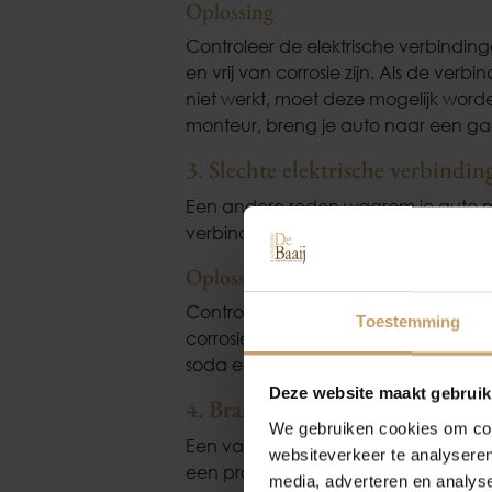
Oplossing
Controleer de elektrische verbinding
en vrij van corrosie zijn. Als de ver
niet werkt, moet deze mogelijk worde
monteur, breng je auto naar een g
3. Slechte elektrische verbindin
Een andere reden waarom je auto missc
verbindingen zijn. Dit kan bijvoorbee
Oplossing
Controleer de accuklemmen en ander
Toestemming
corrosie en stevigheid. Maak de a
soda en water en zorg ervoor dat all
Deze website maakt gebruik
4. Brandstofproblemen
We gebruiken cookies om cont
Een van de vaakst over het hoofd ge
websiteverkeer te analyseren
een probleem met de brandstoftoevo
media, adverteren en analys