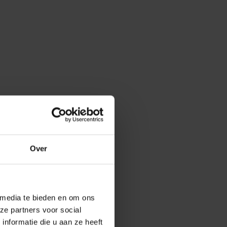
oud
Over
rijf De Baaij
 media te bieden en om ons
ze partners voor social
nformatie die u aan ze heeft