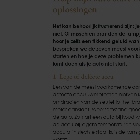
oplossingen
Het kan behoorlijk frustrerend zijn: j
niet. Of misschien branden de lampj
hoor je zelfs een tikkend geluid wan
bespreken we de zeven meest voork
starten en hoe je deze problemen k
kunt doen als je auto niet start.
1. Lege of defecte accu
Een van de meest voorkomende oorza
defecte accu. Symptomen hiervan ku
omdraaien van de sleutel tot het 
motor aanslaat. Weersomstandigheden
de auto. Zo start een auto bij koud 
de accu bij lagere temperaturen slec
accu al in slechte staat is, is de kan
wordt.