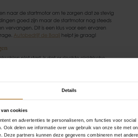
en naar de startmotor om te zorgen dat ze stevig
bindingen goed zijn maar de startmotor nog steeds
n vervangen. Dit is een klus voor een ervaren
arage.
Autobedrijf de Baaij
helpt je graag!
gen
hien niet start, is dat er slechte elektrische
ld komen door roestige of losse kabels.
Occasions
Auto onderh
e belangrijke elektrische verbindingen op
Details
ccuklemmen schoon met een mengsel van baking
Autolease
Over Autobed
e kabels goed vastzitten.
 van cookies
ent en advertenties te personaliseren, om functies voor social
Financiering
Blogs
ziene oorzaken van een niet-startende auto is
. Ook delen we informatie over uw gebruik van onze site met on
er. Dit kan variëren van een
lege tank tot een
e. Deze partners kunnen deze gegevens combineren met andere i