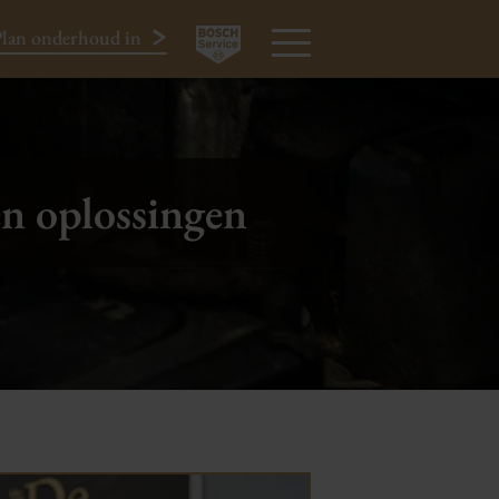
lan onderhoud in
024-3440424
MENU
en oplossingen