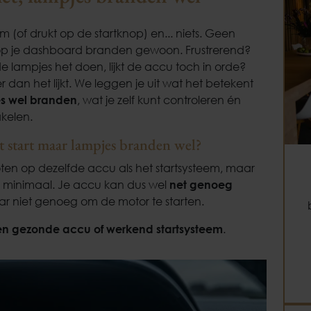
 om (of drukt op de startknop) en... niets. Geen
 op je dashboard branden gewoon. Frustrerend?
e lampjes het doen, lijkt de accu toch in orde?
dan het lijkt. We leggen je uit wat het betekent
jes wel branden
, wat je zelf kunt controleren én
akelen.
et start maar lampjes branden wel?
ten op dezelfde accu als het startsysteem, maar
is minimaal. Je accu kan dus wel
net genoeg
ar niet genoeg om de motor te starten.
een gezonde accu of werkend startsysteem
.