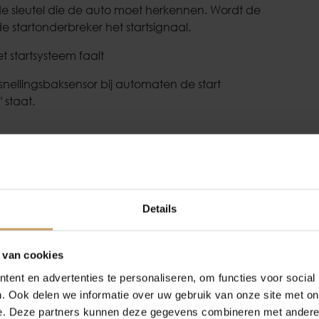
n de sleutel die de auto moet herkennen. Wordt de
e startonderbreker het startsignaal.
 startsysteem faalt
nellingsbaksensor bij automaten de start
 staat.
zijn er een paar dingen die je
zelf veilig kunt
Occasions
Auto onderh
Details
st?
Autolease
Over Autobed
eerd?
 van cookies
ent en advertenties te personaliseren, om functies voor social
 radio aan? Dan heeft de accu nog wat spanning.
Financiering
Blogs
. Ook delen we informatie over uw gebruik van onze site met on
e? Dan is de accu vermoedelijk leeg of zwak.
e. Deze partners kunnen deze gegevens combineren met andere i