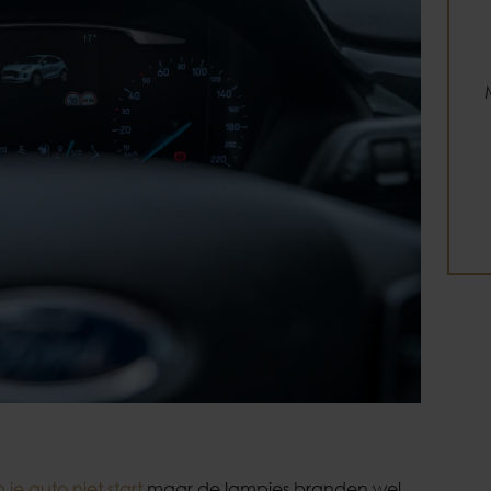
je auto niet start
maar de lampjes branden wel.