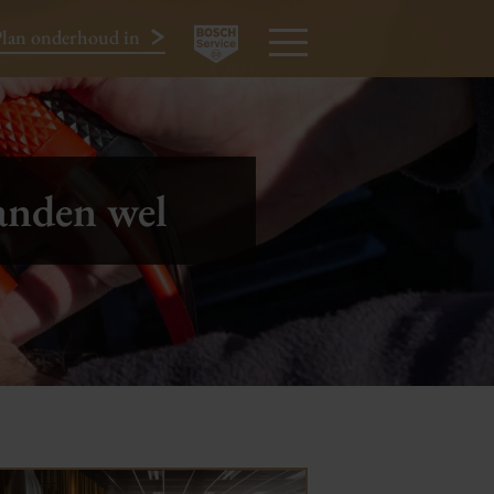
lan onderhoud in
024-3440424
MENU
randen wel