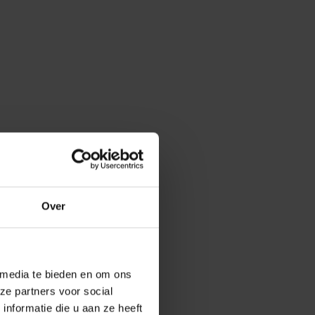
oud
Over
rijf De Baaij
 media te bieden en om ons
ze partners voor social
nformatie die u aan ze heeft