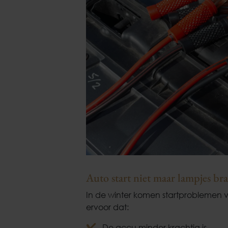
Auto start niet maar lampjes br
In de winter komen startproblemen 
ervoor dat:
De accu minder krachtig is