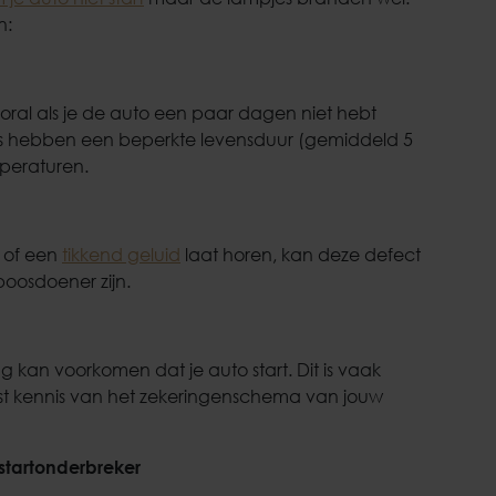
n:
al als je de auto een paar dagen niet hebt
u’s hebben een beperkte levensduur (gemiddeld 5
mperaturen.
t of een
tikkend geluid
laat horen, kan deze defect
 boosdoener zijn.
g kan voorkomen dat je auto start. Dit is vaak
st kennis van het zekeringenschema van jouw
startonderbreker