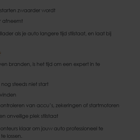
 starten zwaarder wordt
r afneemt
er als je auto langere tijd stilstaat, en laat bij
?
ijven branden, is het tijd om een expert in te
og steeds niet start
 vinden
ontroleren van accu’s, zekeringen of startmotoren
 onveilige plek stilstaat
nteurs klaar om jouw auto professioneel te
te lossen.