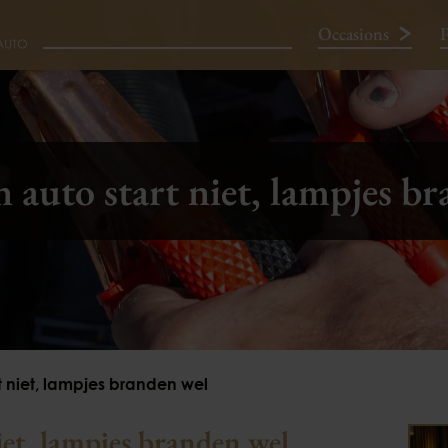
Occasions
P
Neem contact op
 auto start niet, lampjes b
t niet, lampjes branden wel
iet, lampjes branden wel