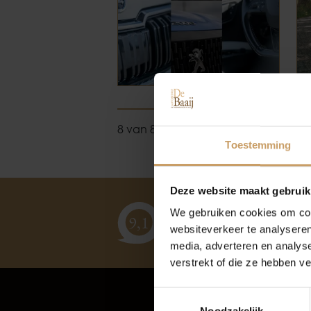
8 van 89 posts
Toestemming
Deze website maakt gebruik
klanten
vertellen
We gebruiken cookies om cont
9,
1
websiteverkeer te analyseren
media, adverteren en analys
verstrekt of die ze hebben v
Autov
Toestemmingsselectie