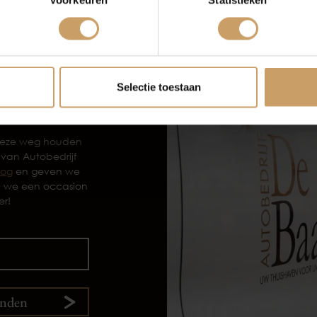
Voorkeuren
Statistieken
Verkoop
Afleverpakke
Selectie toestaan
 deze weg houden
 van Autobedrijf
log
en geven we
n we een occasion
er!
enden