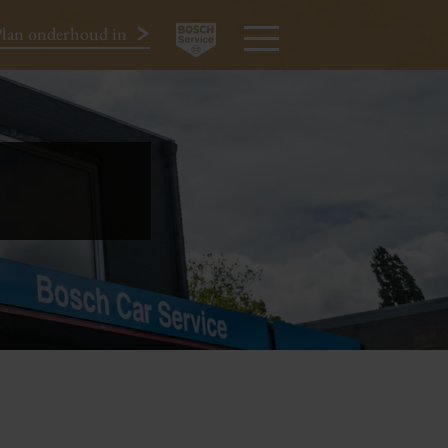
lan onderhoud in
024-3440424
MENU