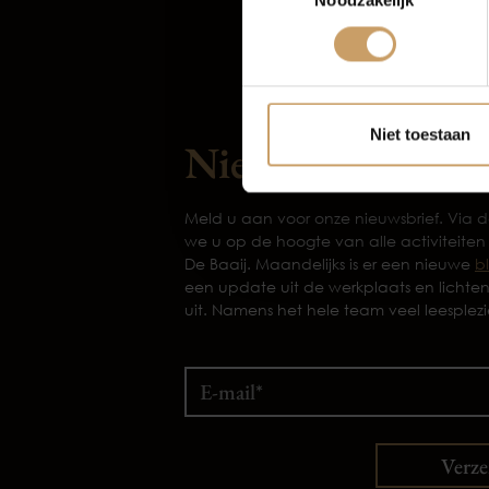
Noodzakelijk
Niet toestaan
Nieuwsbrief
Meld u aan voor onze nieuwsbrief. Via
we u op de hoogte van alle activiteiten
De Baaij. Maandelijks is er een nieuwe
b
een update uit de werkplaats en lichte
uit. Namens het hele team veel leesplezi
Verz