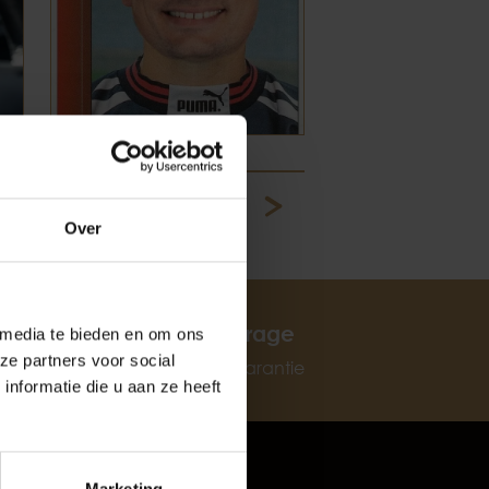
oud
7
8
9
10
11
12
Over
rijf De Baaij
BOVAG garage
 media te bieden en om ons
ze partners voor social
6 maanden garantie
nformatie die u aan ze heeft