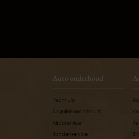
Auto onderhoud
A
Pechhulp
Au
Regulier onderhoud
Vo
Aircoservice
Pe
Bandenservice
B