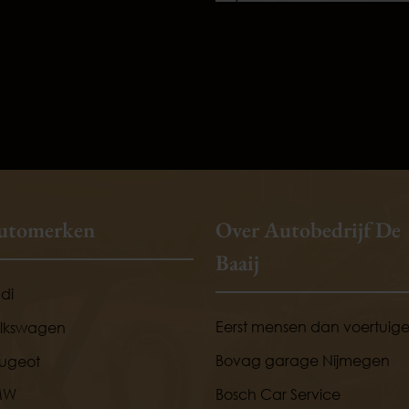
utomerken
Over Autobedrijf De
Baaij
di
Eerst mensen dan voertuig
lkswagen
Bovag garage Nijmegen
ugeot
Bosch Car Service
MW