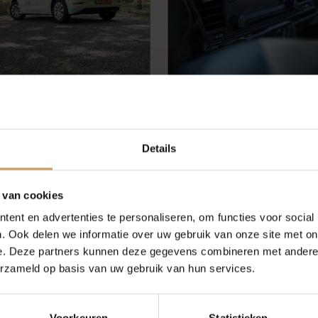
Occasions
Auto onderh
1
2
3
4
5
6
Details
Autolease
Over Autobed
 van cookies
autobedrijf van het jaar
ent en advertenties te personaliseren, om functies voor social
Financiering
Blogs
. Ook delen we informatie over uw gebruik van onze site met on
2016 - 2017
e. Deze partners kunnen deze gegevens combineren met andere i
erzameld op basis van uw gebruik van hun services.
erzekeringen
Contact