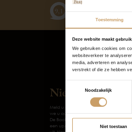
klanten
vertellen
9,
1
Toestemming
Deze website maakt gebruik
We gebruiken cookies om cont
websiteverkeer te analyseren
media, adverteren en analys
verstrekt of die ze hebben v
Autov
Toestemmingsselectie
Nieuwsbrief
Noodzakelijk
Meld u aan voor onze nieuwsbrief. Via
we u op de hoogte van alle activiteiten
De Baaij. Maandelijks is er een nieuwe
b
een update uit de werkplaats en lichte
Niet toestaan
uit. Namens het hele team veel leesplezi