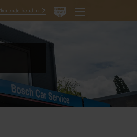
lan onderhoud in
024-3440424
MENU