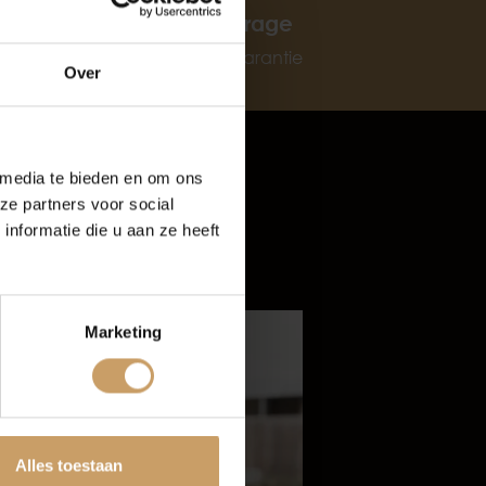
oud
BOVAG garage
6 maanden garantie
Over
rijf De Baaij
 media te bieden en om ons
ze partners voor social
nformatie die u aan ze heeft
Marketing
tten
Alles toestaan