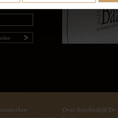
enden
utomerken
Over Autobedrijf De