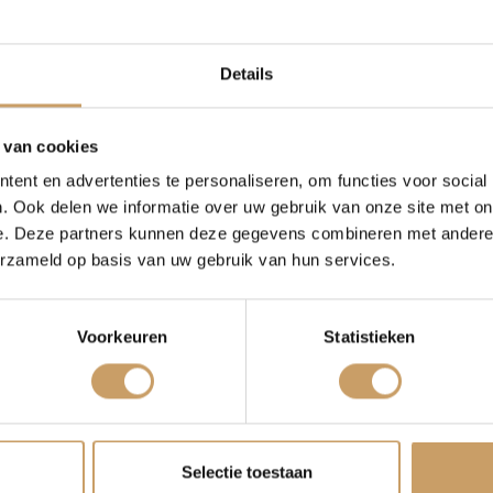
Occasions
Auto onderh
autobedrijf van het jaar
2016 - 2017
Details
Autolease
Over Autobed
 van cookies
ent en advertenties te personaliseren, om functies voor social
Financiering
Blogs
. Ook delen we informatie over uw gebruik van onze site met on
e. Deze partners kunnen deze gegevens combineren met andere i
erzameld op basis van uw gebruik van hun services.
erzekeringen
Contact
Voorkeuren
Statistieken
Verkoop
Afleverpakke
 deze weg houden
 van Autobedrijf
log
en geven we
n we een occasion
Selectie toestaan
er!