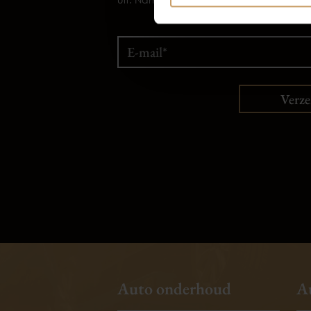
Verz
Auto onderhoud
A