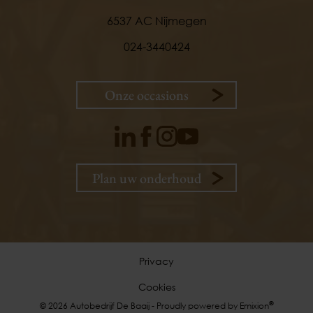
6537 AC Nijmegen
024-3440424
Onze occasions
Plan uw onderhoud
9,
1
klanten
vertellen
Privacy
Cookies
Plan uw onderhoud
®
© 2026 Autobedrijf De Baaij - Proudly powered by
Emixion