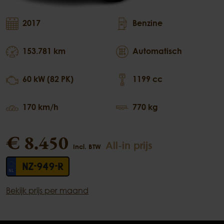
2017
Benzine
153.781 km
Automatisch
60 kW (82 PK)
1199 cc
170 km/h
770 kg
€ 8.450
All-in prijs
Incl. BTW
NZ-949-R
Bekijk prijs per maand