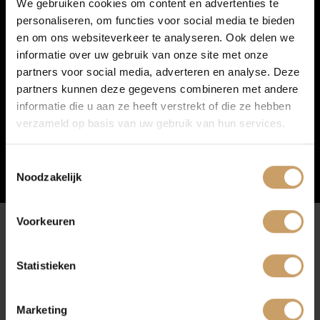
We gebruiken cookies om content en advertenties te
personaliseren, om functies voor social media te bieden
Autoverzekeringen
en om ons websiteverkeer te analyseren. Ook delen we
informatie over uw gebruik van onze site met onze
partners voor social media, adverteren en analyse. Deze
Verkoop
partners kunnen deze gegevens combineren met andere
informatie die u aan ze heeft verstrekt of die ze hebben
verzameld op basis van uw gebruik van hun services.
Auto onderhoud
Toestemmingsselectie
Noodzakelijk
Over Autobedrijf De Baaij
Voorkeuren
Blogs
Afleverpakketten
Statistieken
Contact
Marketing