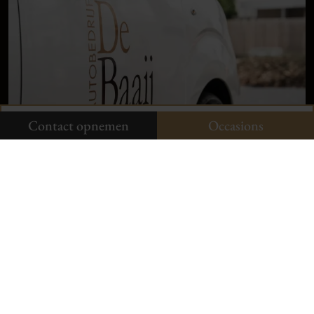
klanten
vertellen
Plan uw onderhoud
Onze occasions
Contact opnemen
Contact opnemen
Occasions
Neem contact op
Aldenhof 11-01