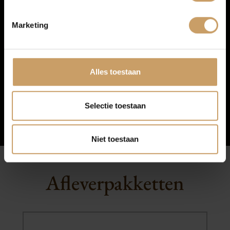
Contact
Marketing
Afleverpakketten
Alles toestaan
Selectie toestaan
Niet toestaan
Afleverpakketten