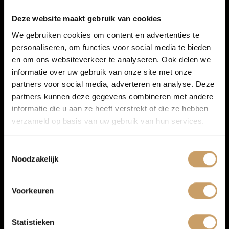
Financiering
Deze website maakt gebruik van cookies
We gebruiken cookies om content en advertenties te
personaliseren, om functies voor social media te bieden
Autoverzekeringen
en om ons websiteverkeer te analyseren. Ook delen we
informatie over uw gebruik van onze site met onze
partners voor social media, adverteren en analyse. Deze
Verkoop
Exterieur
partners kunnen deze gegevens combineren met andere
informatie die u aan ze heeft verstrekt of die ze hebben
verzameld op basis van uw gebruik van hun services.
Metaalkleur
Auto onderhoud
LED achterlichten
Toestemmingsselectie
LED dagrijverlichting
Noodzakelijk
Over Autobedrijf De Baaij
mistlampen voor
Dakrails
Voorkeuren
Blogs
Statistieken