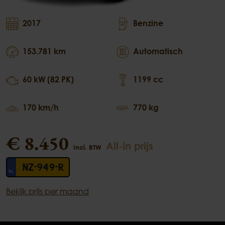
2017
Benzine
153.781 km
Automatisch
60 kW (82 PK)
1199 cc
170 km/h
770 kg
€ 8.450
All-in prijs
Incl. BTW
NZ-949-R
Bekijk prijs per maand