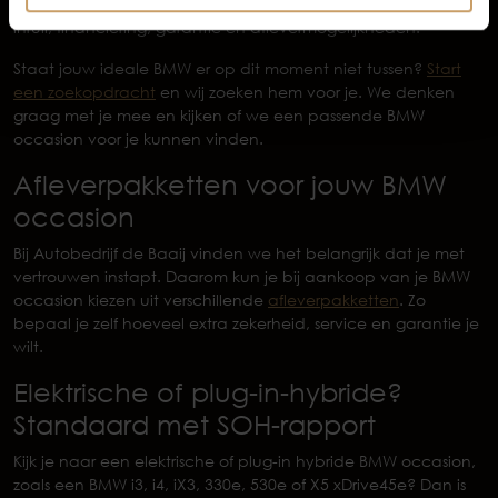
bespreken we praktische zaken zoals onderhoudshistorie,
inruil, financiering, garantie en aflevermogelijkheden.
Staat jouw ideale BMW er op dit moment niet tussen?
Start
een zoekopdracht
en wij zoeken hem voor je. We denken
graag met je mee en kijken of we een passende BMW
occasion voor je kunnen vinden.
Afleverpakketten voor jouw BMW
occasion
Bij Autobedrijf de Baaij vinden we het belangrijk dat je met
vertrouwen instapt. Daarom kun je bij aankoop van je BMW
occasion kiezen uit verschillende
afleverpakketten
. Zo
bepaal je zelf hoeveel extra zekerheid, service en garantie je
wilt.
Elektrische of plug-in-hybride?
Standaard met SOH-rapport
Kijk je naar een elektrische of plug-in hybride BMW occasion,
zoals een BMW i3, i4, iX3, 330e, 530e of X5 xDrive45e? Dan is