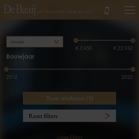
MENU
€ 3.950
€ 22.950
Bouwjaar
2012
2022
Brandstof
Kilometerstand
Toon resultaten (3)
Benzine
Hybride
3.100 km
175.890 km
Reset filters
Meer Filters