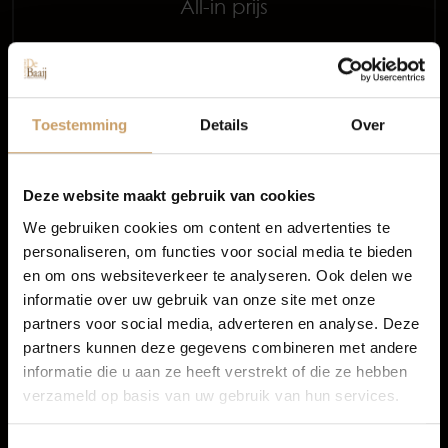
All-in prijs
Occasions
Meer informatie
Autolease
Proefrit aanvragen
Toestemming
Details
Over
Financiering
Deze website maakt gebruik van cookies
We gebruiken cookies om content en advertenties te
personaliseren, om functies voor social media te bieden
Autoverzekeringen
3 van 3 voertuigen
en om ons websiteverkeer te analyseren. Ook delen we
informatie over uw gebruik van onze site met onze
1
partners voor social media, adverteren en analyse. Deze
Verkoop
partners kunnen deze gegevens combineren met andere
informatie die u aan ze heeft verstrekt of die ze hebben
verzameld op basis van uw gebruik van hun services.
BMW occasion Nijmegen
Auto onderhoud