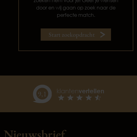
zoeken hem voor je! Geef je wensen
door en wij gaan op zoek naar de
perfecte match.
Start zoekopdracht
klanten
vertellen
9,
1
Nieuwsbrief