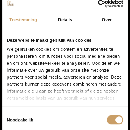
Autolease
Toestemming
Details
Over
Peugeot 308
Financiering
1.2 PureTech Allure Pack Business
Deze website maakt gebruik van cookies
We gebruiken cookies om content en advertenties te
2022
personaliseren, om functies voor social media te bieden
Autoverzekeringen
en om ons websiteverkeer te analyseren. Ook delen we
Benzine
informatie over uw gebruik van onze site met onze
78.400 km
partners voor social media, adverteren en analyse. Deze
Verkoop
partners kunnen deze gegevens combineren met andere
Handgeschakeld
informatie die u aan ze heeft verstrekt of die ze hebben
verzameld op basis van uw gebruik van hun services.
Auto onderhoud
€ 16.450
Incl. BTW
Toestemmingsselectie
All-in prijs
Noodzakelijk
Over Autobedrijf De Baaij