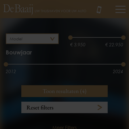
MENU
€ 3.950
€ 22.950
Bouwjaar
2012
2024
Brandstof
Kilometerstand
Toon resultaten (4)
Benzine
3.100 km
153.781 km
Reset filters
Meer Filters