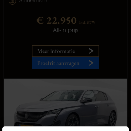
Automatisch
€ 22.950
Incl. BTW
All-in prijs
Meer informatie
Proefrit aanvragen
Occasions