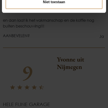
Niet toestaan
de aandacht
de snelheid
en dan laat ik het vakmanschap en de koffie nog
buiten beschouwing!!!
AANBEVELEN?
Ja
Yvonne uit
9
Nijmegen
HELE FIJNE GARAGE