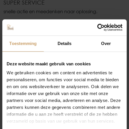
SUPER SERVICE
Occasions
snelle actie en meedenken naar oplossing.
AANBEVELEN?
Ja
Autolease
Toestemming
Details
Over
Financiering
Flavio uit
10
Deze website maakt gebruik van cookies
Nijmegen
We gebruiken cookies om content en advertenties te
Autoverzekeringen
personaliseren, om functies voor social media te bieden
en om ons websiteverkeer te analyseren. Ook delen we
informatie over uw gebruik van onze site met onze
Verkoop
partners voor social media, adverteren en analyse. Deze
partners kunnen deze gegevens combineren met andere
NETJES VOLGENS AFSPRAAK
informatie die u aan ze heeft verstrekt of die ze hebben
Auto onderhoud
verzameld op basis van uw gebruik van hun services.
Goede service, vriendelijk en behulpzaam personeel