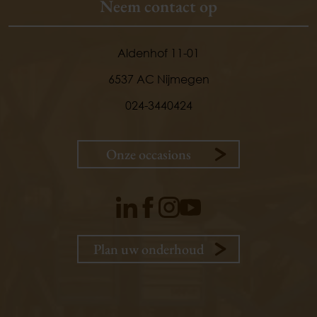
Neem contact op
Aldenhof 11-01
6537 AC Nijmegen
024-3440424
Onze occasions
9,
1
klanten
vertellen
Plan uw onderhoud
Plan uw onderhoud