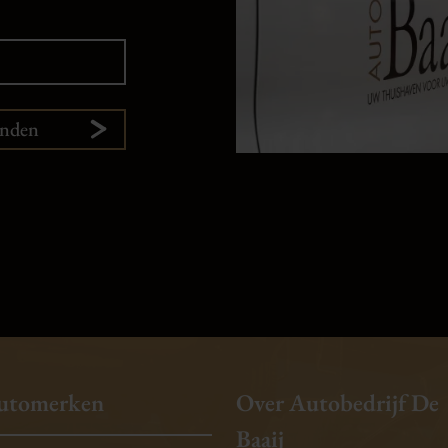
enden
utomerken
Over Autobedrijf De
Baaij