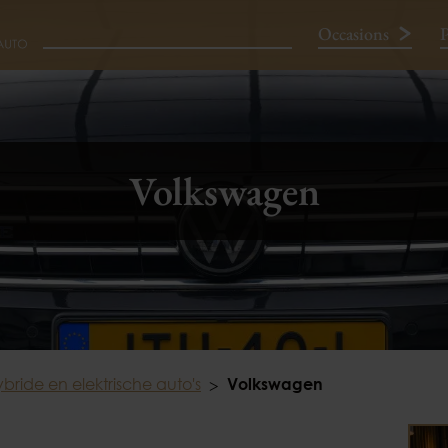
Occasions
P
Neem contact op
Volkswagen
bride en elektrische auto's
Volkswagen