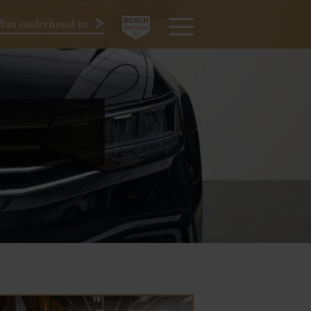
lan onderhoud in
024-3440424
MENU