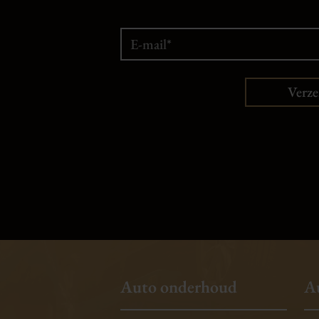
Verz
Auto onderhoud
A