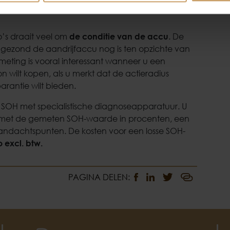
to’s draait veel om
de conditie van de accu
. De
gezond de aandrijfaccu nog is ten opzichte van
meting is vooral interessant wanneer u een
on wilt kopen, als u merkt dat de actieradius
parantie wilt bieden.
e SOH met specialistische diagnoseapparatuur. U
t met de gemeten SOH-waarde in procenten, een
aandachtspunten. De kosten voor een losse SOH-
 excl. btw.
PAGINA DELEN: