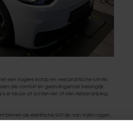
 met een hogere instap en veel praktische ruimte.
rijders die comfort en gebruiksgemak belangrijk
is er keuze uit achterwiel- of vierwielaandrijving.
iant binnen de elektrische SUV-lijn van Volkswagen.
ij de ID.4, maar met een strakker design en vaak een