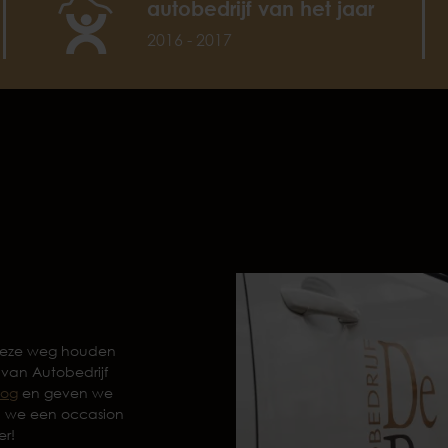
autobedrijf van het jaar
2016 - 2017
 deze weg houden
 van Autobedrijf
log
en geven we
n we een occasion
er!