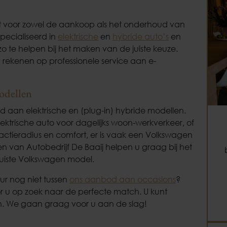
echt voor zowel de aankoop als het onderhoud van
pecialiseerd in
elektrische
en
hybride auto’s
en
o te helpen bij het maken van de juiste keuze.
 rekenen op professionele service aan e-
odellen
aan elektrische en (plug-in) hybride modellen.
ktrische auto voor dagelijks woon-werkverkeer, of
 actieradius en comfort, er is vaak een Volkswagen
ten van Autobedrijf De Baaij helpen u graag bij het
juiste Volkswagen model.
r nog niet tussen
ons aanbod aan occasions
?
r u op zoek naar de perfecte match. U kunt
 We gaan graag voor u aan de slag!