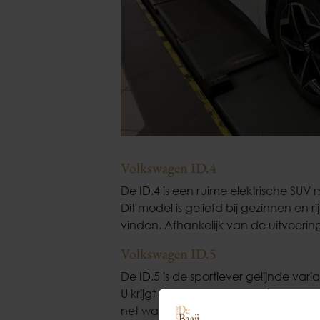
Volkswagen ID.4
De ID.4 is een ruime elektrische SUV
Dit model is geliefd bij gezinnen en 
vinden. Afhankelijk van de uitvoering 
Volkswagen ID.5
De ID.5 is de sportiever gelijnde var
U krijgt vergelijkbare techniek als b
net wat dynamischer rijgevoel.