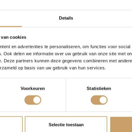
Occasions
Auto onderh
he interpretatie van de bekende Volkswagen bus.
Details
logische keuze voor wie elektrisch wil rijden met
Autolease
Over Autobed
toepassingen waarbij laadruimte en comfort tellen.
 van cookies
ent en advertenties te personaliseren, om functies voor social
Financiering
Blogs
 elektrisch rijden combineert met de flexibiliteit
. Ook delen we informatie over uw gebruik van onze site met on
eel korte ritten maakt en regelmatig thuis of op
e. Deze partners kunnen deze gegevens combineren met andere i
 laadstress langere afstanden wilt kunnen rijden.
erzameld op basis van uw gebruik van hun services.
erzekeringen
Contact
n
n kunt u bij Autobedrijf De Baaij terecht. Het
Voorkeuren
Statistieken
 hybride auto’s is in een aantal opzichten anders
Verkoop
Afleverpakke
enzine- of dieselmotor. Essentiële onderdelen,
n banden, moeten periodiek gecontroleerd
rtuigen zit veel complexe elektronica verwerkt. Dit
ze monteurs. Samen met Bosch Car Service kunt u
Selectie toestaan
n e-voertuigen.