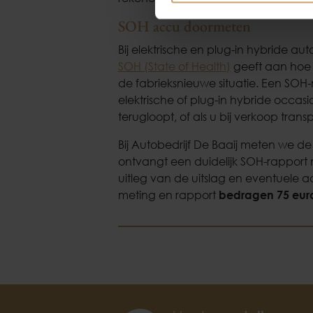
SOH accu doormeten
Bij elektrische en plug-in hybride au
SOH (State of Health)
geeft aan hoe 
de fabrieksnieuwe situatie. Een SOH-
elektrische of plug-in hybride occasi
terugloopt, of als u bij verkoop trans
Bij Autobedrijf De Baaij meten we d
ontvangt een duidelijk SOH-rappor
uitleg van de uitslag en eventuele 
meting en rapport
bedragen 75 euro