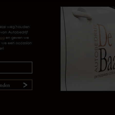
 deze weg houden
 van Autobedrijf
log
en geven we
n we een occasion
er!
enden