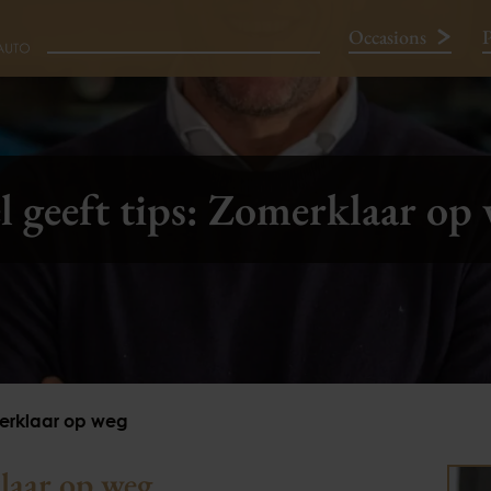
Occasions
P
Neem contact op
l geeft tips: Zomerklaar op
omerklaar op weg
klaar op weg