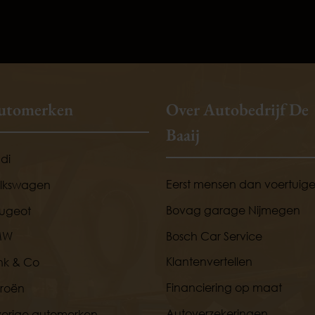
utomerken
Over Autobedrijf De
Baaij
di
Eerst mensen dan voertuig
lkswagen
Bovag garage Nijmegen
ugeot
Bosch Car Service
MW
Klantenvertellen
nk & Co
Financiering op maat
troën
Autoverzekeringen
erige automerken