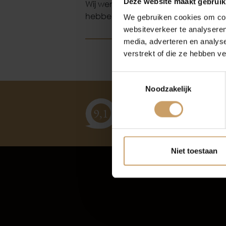
Deze website maakt gebruik
Wij wensen u namens Giel en alle we
hebben? Neem dan gerust contact 
We gebruiken cookies om cont
websiteverkeer te analyseren
media, adverteren en analys
verstrekt of die ze hebben v
Autov
Toestemmingsselectie
Noodzakelijk
klanten
vertellen
9,
1
Niet toestaan