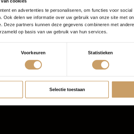
 van cookies
rknemers een prettige reis! Mocht u nog vragen
met ons op.
ent en advertenties te personaliseren, om functies voor social
Financiering
Blogs
. Ook delen we informatie over uw gebruik van onze site met on
e. Deze partners kunnen deze gegevens combineren met andere i
PAGINA DELEN:
erzameld op basis van uw gebruik van hun services.
erzekeringen
Contact
Voorkeuren
Statistieken
Verkoop
Afleverpakke
autobedrijf van het jaar
2016 - 2017
Selectie toestaan