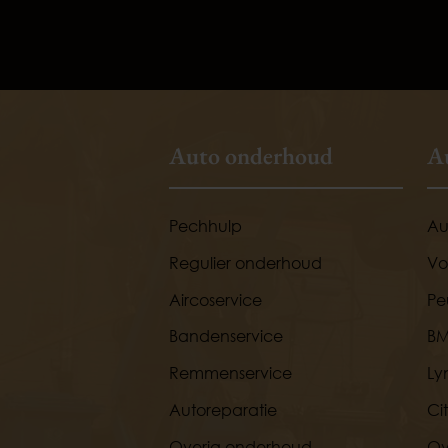
Auto onderhoud
A
Pechhulp
Au
Regulier onderhoud
Vo
Aircoservice
Pe
Bandenservice
B
Remmenservice
Ly
Autoreparatie
Ci
Overig onderhoud
Ov