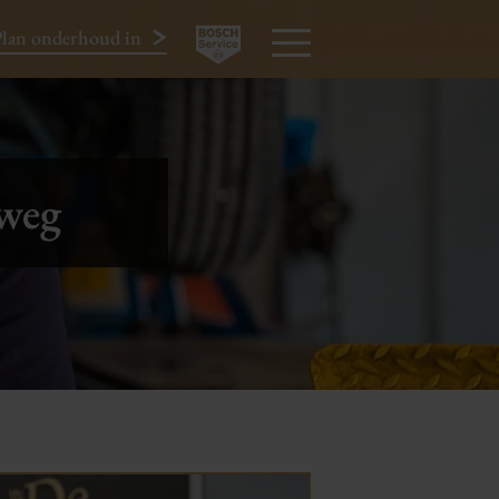
lan onderhoud in
024-3440424
MENU
 weg