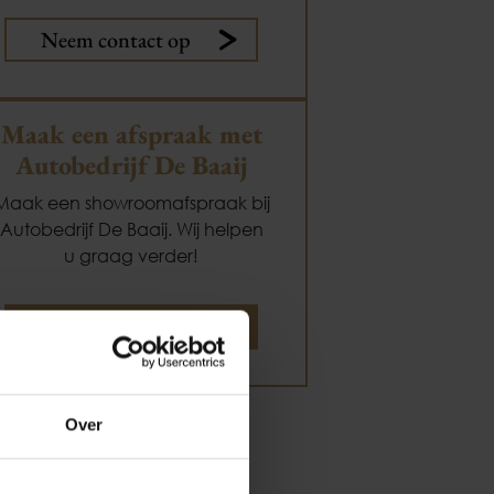
Neem contact op
Maak een afspraak met
Autobedrijf De Baaij
Maak een showroomafspraak bij
Autobedrijf De Baaij. Wij helpen
u graag verder!
Maak een afspraak
oud
Over
rijf De Baaij