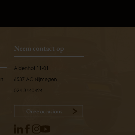
Neem contact op
Aldenhof 11-01
en
6537 AC Nijmegen
024-3440424
Onze occasions