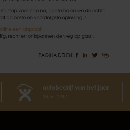
e auto stap voor stap na, achterhalen we de echte
t de beste en voordeligste oplossing is.
nline een afspraak.
eilig, recht en ontspannen de weg op gaat.
PAGINA DELEN:
autobedrijf van het jaar
2016 - 2017