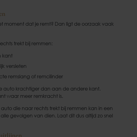
en
het moment dat je remt? Dan ligt de oorzaak vaak
echts trekt bij remmen:
 kant
jk versleten
te remslang of remcilinder
 auto krachtiger dan aan de andere kant.
nt waar meer remkracht is.
Een auto die naar rechts trekt bij remmen kan in een
le gevolgen van dien. Laat dit dus altijd zo snel
uitlijnen