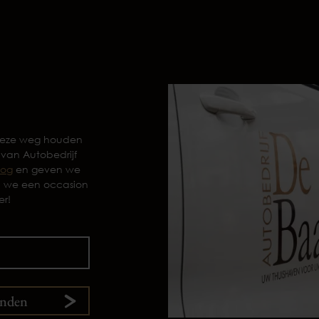
 deze weg houden
 van Autobedrijf
log
en geven we
n we een occasion
er!
enden