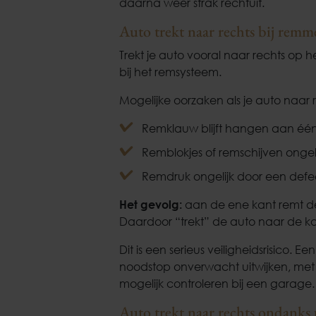
daarna weer strak rechtuit.
Auto trekt naar rechts bij remm
Trekt je auto vooral naar rechts op 
bij het remsysteem.
Mogelijke oorzaken als je auto naar r
Remklauw blijft hangen aan één
Remblokjes of remschijven ongeli
Remdruk ongelijk door een defec
Het gevolg:
aan de ene kant remt de
Daardoor “trekt” de auto naar de ka
Dit is een serieus veiligheidsrisico. 
noodstop onverwacht uitwijken, met al
mogelijk controleren bij een garage.
Auto trekt naar rechts ondanks 