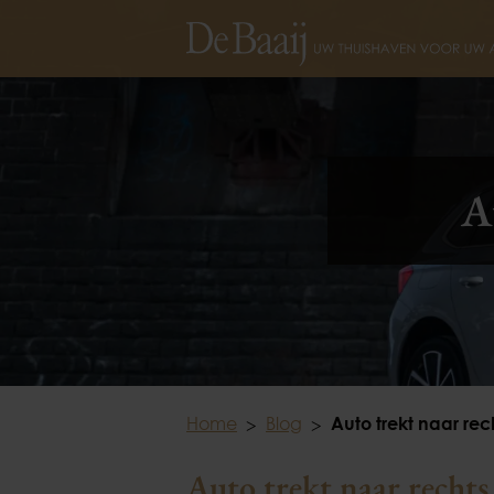
A
Home
Blog
Auto trekt naar rec
Auto trekt naar rechts