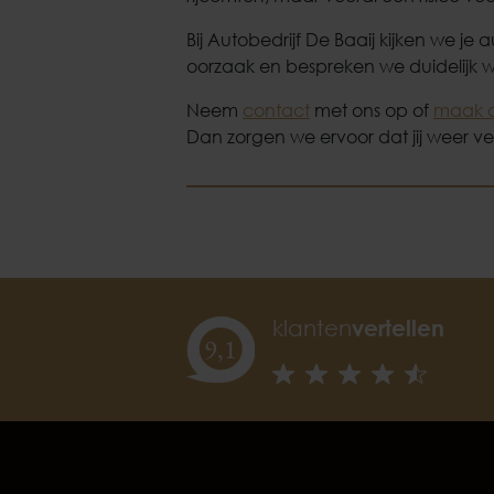
Bij Autobedrijf De Baaij kijken we j
oorzaak en bespreken we duidelijk wa
Neem
contact
met ons op of
maak o
Dan zorgen we ervoor dat jij weer v
klanten
vertellen
9,
1