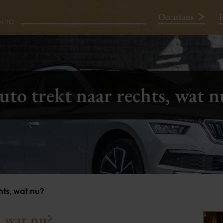
Occasions
P
Neem contact op
uto trekt naar rechts, wat n
hts, wat nu?
, wat nu?