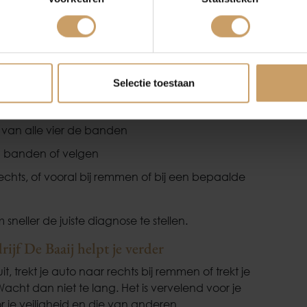
Verkoop
Afleverpakke
carrosserie of het chassis net niet meer helemaal
n in de carrosserie. Dit vraagt om specialistische
naar de garage gaat?
Selectie toestaan
nt doen:
van alle vier de banden
an banden of velgen
 rechts, of vooral bij remmen of bij een bepaalde
neller de juiste diagnose te stellen.
ijf De Baaij helpt je verder
t, trekt je auto naar rechts bij remmen of trekt je
acht dan niet te lang. Het is vervelend voor je
or je veiligheid en die van anderen.