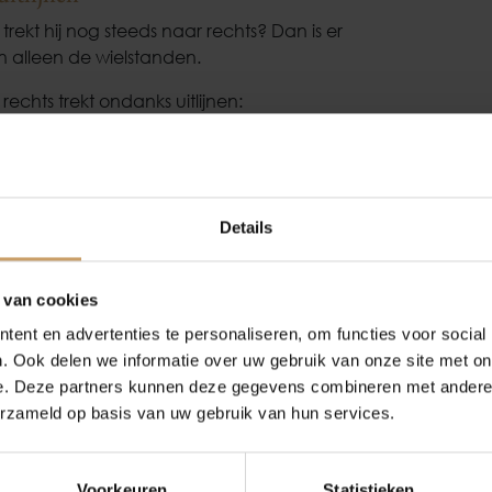
trekt hij nog steeds naar rechts? Dan is er
 alleen de wielstanden.
echts trekt ondanks uitlijnen:
uurinrichting
Occasions
Auto onderh
tgelijnd is, kan mechanische slijtage of schade
ch naar rechts trekt.
Details
Autolease
Over Autobed
oener zijn. Zeker als je vooral bij remmen merkt
 van cookies
mtest op de remmenbank geeft snel duidelijkheid.
ent en advertenties te personaliseren, om functies voor social
Financiering
Blogs
. Ook delen we informatie over uw gebruik van onze site met on
e. Deze partners kunnen deze gegevens combineren met andere i
f vervormd, zonder dat je dat direct ziet. De auto
erzameld op basis van uw gebruik van hun services.
ijnen. In zo’n geval helpt banden wisselen (links en
erzekeringen
Contact
of het probleem meeverhuist met de band.
Voorkeuren
Statistieken