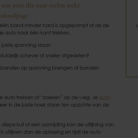
en auto die naar rechts trekt
denslijtage
 één band minder hard is opgepompt of als de
 je auto naar één kant trekken.
 juiste spanning staan
duidelijk schever of sneller afgesleten?
als: banden op spanning brengen of banden
 je auto trekken of “zoeken” op de weg. Je
auto
eer in de juiste hoek staan ten opzichte van de
iepe kuil of een aanrijding kan de uitlijning van
s uitlijnen dan de oplossing en rijdt de auto