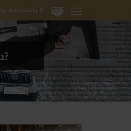
lan onderhoud in
024-3440424
MENU
u?