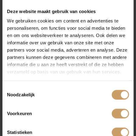
Financiering
Deze website maakt gebruik van cookies
We gebruiken cookies om content en advertenties te
Lees verder
personaliseren, om functies voor social media te bieden
Autoverzekeringen
en om ons websiteverkeer te analyseren. Ook delen we
informatie over uw gebruik van onze site met onze
partners voor social media, adverteren en analyse. Deze
Verkoop
partners kunnen deze gegevens combineren met andere
informatie die u aan ze heeft verstrekt of die ze hebben
Nieuw product: De Bosch Connector
verzameld op basis van uw gebruik van hun services.
Auto onderhoud
Toestemmingsselectie
Noodzakelijk
Over Autobedrijf De Baaij
Lees verder
Voorkeuren
Blogs
PAGINA DELEN:
Statistieken