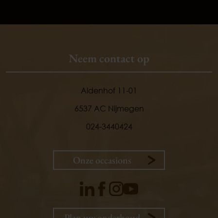
Neem contact op
Aldenhof 11-01
6537 AC Nijmegen
024-3440424
Onze occasions
9,
1
Plan uw onderhoud