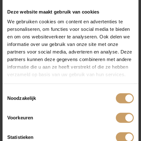
Financiering
Deze website maakt gebruik van cookies
We gebruiken cookies om content en advertenties te
Lees verder
personaliseren, om functies voor social media te bieden
Autoverzekeringen
en om ons websiteverkeer te analyseren. Ook delen we
informatie over uw gebruik van onze site met onze
partners voor social media, adverteren en analyse. Deze
Verkoop
partners kunnen deze gegevens combineren met andere
informatie die u aan ze heeft verstrekt of die ze hebben
IJsvrij de wintermaanden door!
verzameld op basis van uw gebruik van hun services.
Auto onderhoud
Toestemmingsselectie
Noodzakelijk
Over Autobedrijf De Baaij
Lees verder
Voorkeuren
Blogs
PAGINA DELEN:
Statistieken