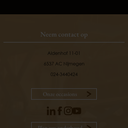
Neem contact op
Aldenhof 11-01
6537 AC Nijmegen
024-3440424
Onze occasions
9,
1
Plan uw onderhoud